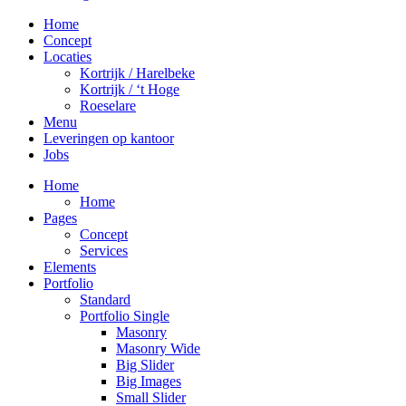
Home
Concept
Locaties
Kortrijk / Harelbeke
Kortrijk / ‘t Hoge
Roeselare
Menu
Leveringen op kantoor
Jobs
Home
Home
Pages
Concept
Services
Elements
Portfolio
Standard
Portfolio Single
Masonry
Masonry Wide
Big Slider
Big Images
Small Slider