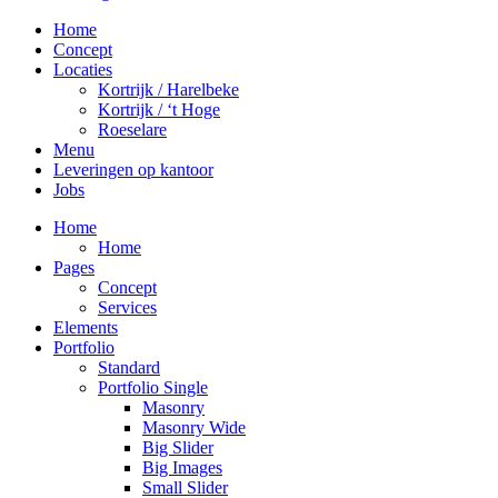
Home
Concept
Locaties
Kortrijk / Harelbeke
Kortrijk / ‘t Hoge
Roeselare
Menu
Leveringen op kantoor
Jobs
Home
Home
Pages
Concept
Services
Elements
Portfolio
Standard
Portfolio Single
Masonry
Masonry Wide
Big Slider
Big Images
Small Slider